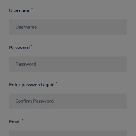
ー
*
Username
ザ
ー
*
Password
登
録
*
Enter password again
*
Email