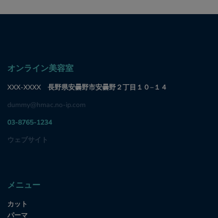
オンライン美容室
XXX-XXXX 長野県安曇野市安曇野２丁目１０−１４
dummy@hmac.no-ip.com
03-8765-1234
ウェブサイト
メニュー
カット
パーマ