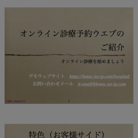
説
明
資
料