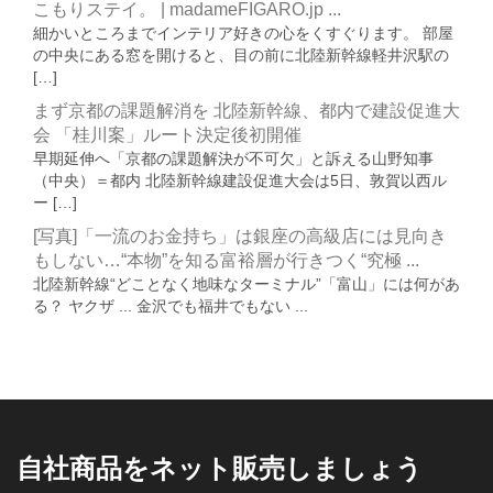
こもりステイ。 | madameFIGARO.jp ...
細かいところまでインテリア好きの心をくすぐります。 部屋
の中央にある窓を開けると、目の前に北陸新幹線軽井沢駅の
[…]
まず京都の課題解消を 北陸新幹線、都内で建設促進大
会 「桂川案」ルート決定後初開催
早期延伸へ「京都の課題解決が不可欠」と訴える山野知事
（中央）＝都内 北陸新幹線建設促進大会は5日、敦賀以西ル
ー […]
[写真]「一流のお金持ち」は銀座の高級店には見向き
もしない…“本物”を知る富裕層が行きつく“究極 ...
北陸新幹線“どことなく地味なターミナル”「富山」には何があ
る？ ヤクザ ... 金沢でも福井でもない ...
自社商品をネット販売しましょう