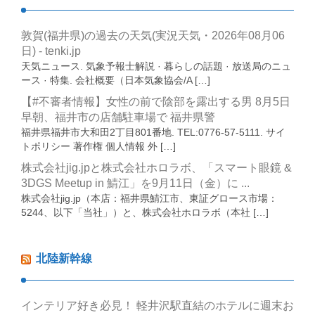
敦賀(福井県)の過去の天気(実況天気・2026年08月06
日) - tenki.jp
天気ニュース. 気象予報士解説 · 暮らしの話題 · 放送局のニュ
ース · 特集. 会社概要（日本気象協会/A […]
【#不審者情報】女性の前で陰部を露出する男 8月5日
早朝、福井市の店舗駐車場で 福井県警
福井県福井市大和田2丁目801番地. TEL:0776-57-5111. サイ
トポリシー 著作権 個人情報 外 […]
株式会社jig.jpと株式会社ホロラボ、「スマート眼鏡 &
3DGS Meetup in 鯖江」を9月11日（金）に ...
株式会社jig.jp（本店：福井県鯖江市、東証グロース市場：
5244、以下「当社」）と、株式会社ホロラボ（本社 […]
北陸新幹線
インテリア好き必見！ 軽井沢駅直結のホテルに週末お