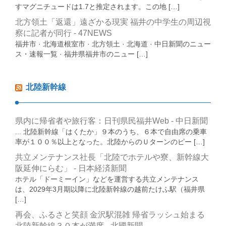
すマグニチュードは1.7と推定されます。この地 […]
北方領土「返還」遠ざかる現実 福井の中学生の周辺視
察に記者が同行 - 47NEWS
福井市 · 北海道根室市 · 北方領土 · 北海道 · 中日新聞のニュー
ス・速報一覧 · 福井県福井市のニュー […]
北陸新幹線
県内に帰省者や旅行客：日刊県民福井Web - 中日新聞
... 北陸新幹線「はくたか」９本のうち、６本で自由席の乗車
率が１００％以上となった。北陸からのＵターンのピー […]
共立メンテナンス社長「北陸でホテルや寮、新幹線大
阪延伸にらむ」 - 日本経済新聞
ホテル「ドーミーイン」などを運営する共立メンテナンス
は、2029年3月期以降に北陸新幹線の越前たけふ駅（福井県
[…]
再会、ふるさと笑顔 金沢駅混雑 帰省ラッシュ始まる
北陸新幹線３０本が満席 - 北國新聞