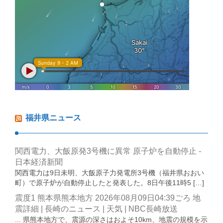
福井県ニュース
関西電力、大飯原発3号機に異常 原子炉を自動停止 -
日本経済新聞
関西電力は9日未明、大飯原子力発電所3号機（福井県おおい
町）で原子炉が自動停止したと発表した。8日午後11時5 […]
震度1 熊本県熊本地方 2026年08月09日04:39ごろ 地
震詳細 | 長崎のニュース | 天気 | NBC長崎放送
... 県熊本地方で、震源の深さはおよそ10km、地震の規模を示