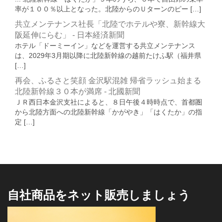
率が１００％以上となった。北陸からのＵターンのピー […]
共立メンテナンス社長「北陸でホテルや寮、新幹線大
阪延伸にらむ」 - 日本経済新聞
ホテル「ドーミーイン」などを運営する共立メンテナンス
は、2029年3月期以降に北陸新幹線の越前たけふ駅（福井県
[…]
再会、ふるさと笑顔 金沢駅混雑 帰省ラッシュ始まる
北陸新幹線３０本が満席 - 北國新聞
ＪＲ西日本金沢支社によると、８日午後４時時点で、首都圏
から北陸方面への北陸新幹線「かがやき」「はくたか」の指
定 […]
自社商品をネット販売しましょう