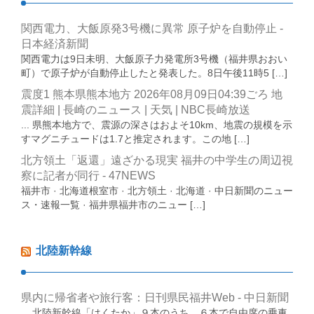
関西電力、大飯原発3号機に異常 原子炉を自動停止 -
日本経済新聞
関西電力は9日未明、大飯原子力発電所3号機（福井県おおい
町）で原子炉が自動停止したと発表した。8日午後11時5 […]
震度1 熊本県熊本地方 2026年08月09日04:39ごろ 地
震詳細 | 長崎のニュース | 天気 | NBC長崎放送
... 県熊本地方で、震源の深さはおよそ10km、地震の規模を示
すマグニチュードは1.7と推定されます。この地 […]
北方領土「返還」遠ざかる現実 福井の中学生の周辺視
察に記者が同行 - 47NEWS
福井市 · 北海道根室市 · 北方領土 · 北海道 · 中日新聞のニュー
ス・速報一覧 · 福井県福井市のニュー […]
北陸新幹線
県内に帰省者や旅行客：日刊県民福井Web - 中日新聞
... 北陸新幹線「はくたか」９本のうち、６本で自由席の乗車